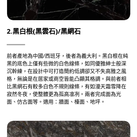
2.黑白根(黑雲石)/黑網石
前者產地為中國/西班牙，後者為義大利。黑白根在純
黑的底色上僅有些微的白色線條，如同優雅紳士般深
沉幹練，在設計中可打造簡約低調卻又不失高雅之風
格，無論是在居家或商空皆能凸顯其格調。與前者相
比黑網石有較多白色不規則線條，有如漫天霜雪降在
寂然冬夜，使整體更為孤高凛冽。兩者完成面為光
面、仿古面等。適用：牆面、檯面、地坪。