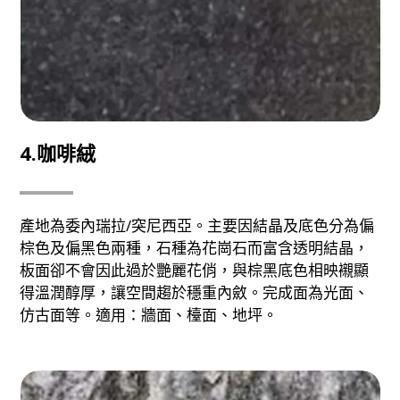
4.咖啡絨
產地為委內瑞拉/突尼西亞。主要因結晶及底色分為偏
棕色及偏黑色兩種，石種為花崗石而富含透明結晶，
板面卻不會因此過於艷麗花俏，與棕黑底色相映襯顯
得溫潤醇厚，讓空間趨於穩重內斂。完成面為光面、
仿古面等。適用：牆面、檯面、地坪。