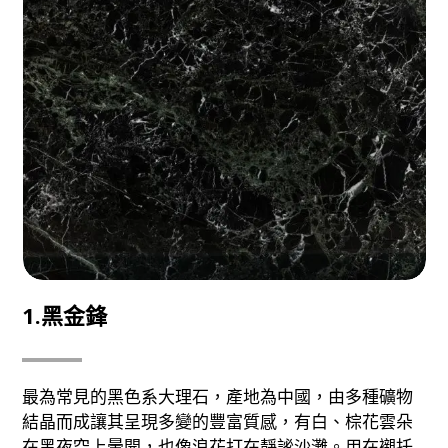
1.黑金鋒
最為常見的黑色系大理石，產地為中國，由多種礦物
結晶而成讓其呈現多變的豐富質感，有白、棕花雲朵
在黑夜空上暈開，也像浪花打在靜謐沙灘。用在襯托