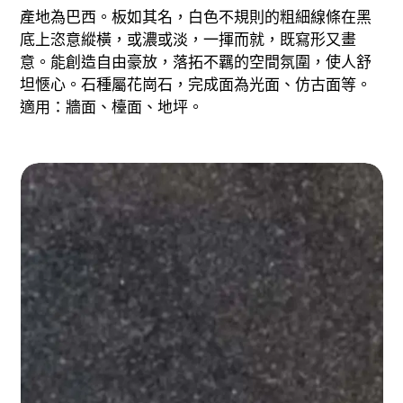
產地為巴西。板如其名，白色不規則的粗細線條在黑
底上恣意縱橫，或濃或淡，一揮而就，既寫形又畫
意。能創造自由豪放，落拓不羈的空間氛圍，使人舒
坦愜心。石種屬花崗石，完成面為光面、仿古面等。
適用：牆面、檯面、地坪。