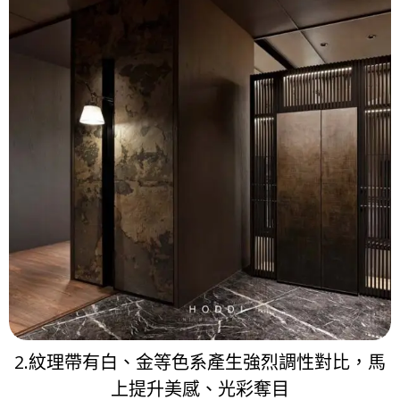
2.紋理帶有白、金等色系產生強烈調性對比，馬
上提升美感、光彩奪目